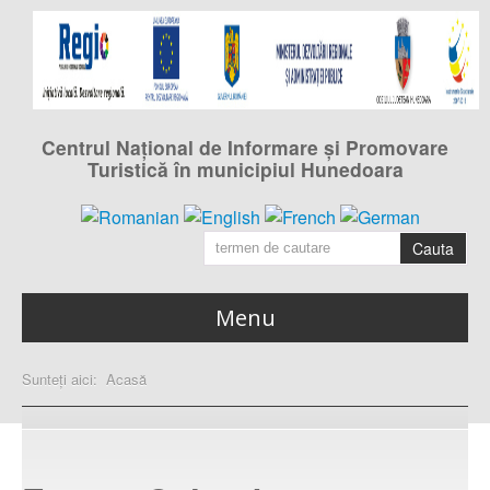
Centrul Naţional de Informare şi Promovare
Turistică în municipiul Hunedoara
Cauta
Menu
Acasa
Sunteți aici:
Acasă
pagina principală
Calendarul evenimentelor
din municipiul Hunedoara