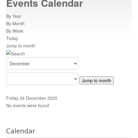
Events Calendar
Atracții turistice
istoricul orasului
By Year
By Month
Informatii
By Week
informatii utile
Today
Jump to month
Rent a car
inchiriaza o masina
Adrese
adrese relevante
Centre de promovare
retea nationala de informare
Contact
trimiteti un mesaj
Jump to month
HARTA C.N.I.P.T
Harta CNIPT
Friday 26 December 2025
No events were found
Calendar