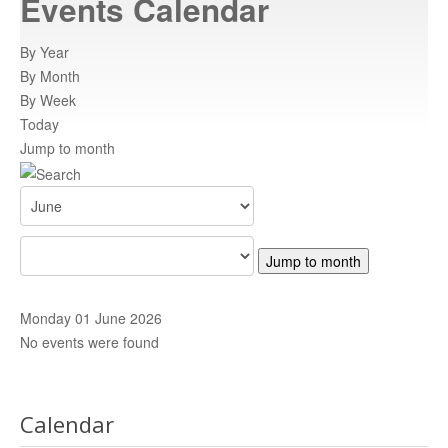
Events Calendar
Atracții turistice
istoricul orasului
By Year
By Month
Informatii
By Week
informatii utile
Today
Jump to month
Rent a car
inchiriaza o masina
Adrese
adrese relevante
Centre de promovare
retea nationala de informare
Contact
trimiteti un mesaj
Jump to month
HARTA C.N.I.P.T
Harta CNIPT
Monday 01 June 2026
No events were found
Calendar