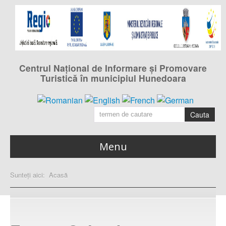
Centrul Naţional de Informare şi Promovare
Turistică în municipiul Hunedoara
Cauta
Menu
Acasa
Sunteți aici:
Acasă
pagina principală
Calendarul evenimentelor
din municipiul Hunedoara