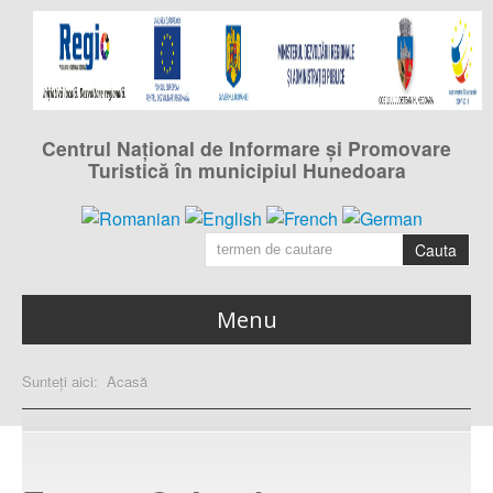
Centrul Naţional de Informare şi Promovare
Turistică în municipiul Hunedoara
Cauta
Menu
Acasa
Sunteți aici:
Acasă
pagina principală
Calendarul evenimentelor
din municipiul Hunedoara