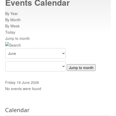
Events Calendar
Atracții turistice
istoricul orasului
By Year
By Month
Informatii
By Week
informatii utile
Today
Jump to month
Rent a car
inchiriaza o masina
Adrese
adrese relevante
Centre de promovare
retea nationala de informare
Contact
trimiteti un mesaj
Jump to month
HARTA C.N.I.P.T
Harta CNIPT
Friday 19 June 2026
No events were found
Calendar