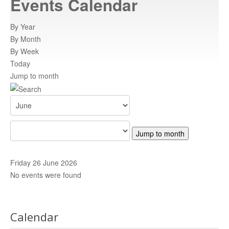
Events Calendar
Atracții turistice
istoricul orasului
By Year
By Month
Informatii
By Week
informatii utile
Today
Jump to month
Rent a car
inchiriaza o masina
Adrese
adrese relevante
Centre de promovare
retea nationala de informare
Contact
trimiteti un mesaj
Jump to month
HARTA C.N.I.P.T
Harta CNIPT
Friday 26 June 2026
No events were found
Calendar