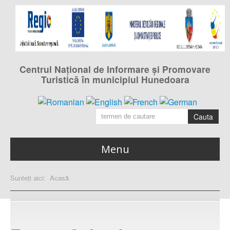
Centrul Naţional de Informare şi Promovare
Turistică în municipiul Hunedoara
Cauta
Menu
Acasa
Sunteți aici:
Acasă
pagina principală
Calendarul evenimentelor
din municipiul Hunedoara