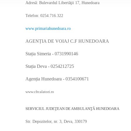
Adresă: Bulevardul Libertăţii 17, Hunedoara
Telefon: 0254.716.322
www.primariahunedoara.ro
AGENȚIA DE VOIAJ C.F HUNEDOARA
Stația Simeria - 0731990146
Stația Deva - 0254212725
Agenția Hunedoara - 0354100671
www.cfrcalatori.ro
SERVICIUL JUDEŢEAN DE AMBULANŢĂ HUNEDOARA
Str. Depozitelor, nr. 3, Deva, 330179