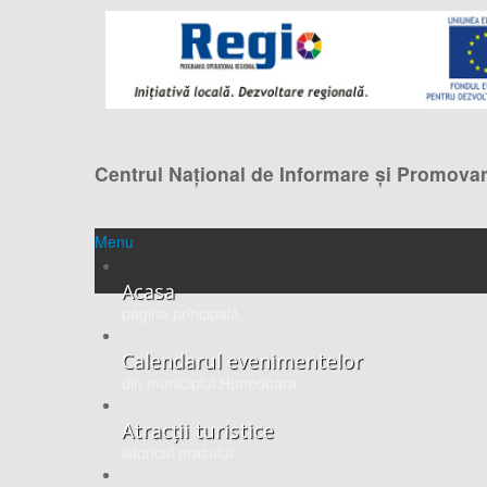
Centrul Naţional de Informare şi Promovar
Menu
Acasa
pagina principală
Calendarul evenimentelor
din municipiul Hunedoara
Atracții turistice
istoricul orasului