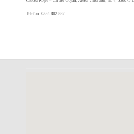
Crucea Roșie – Cartier Gojdu, Aleea Viitorului, nr. 4, 330075 
Telefon: 0354.802.887