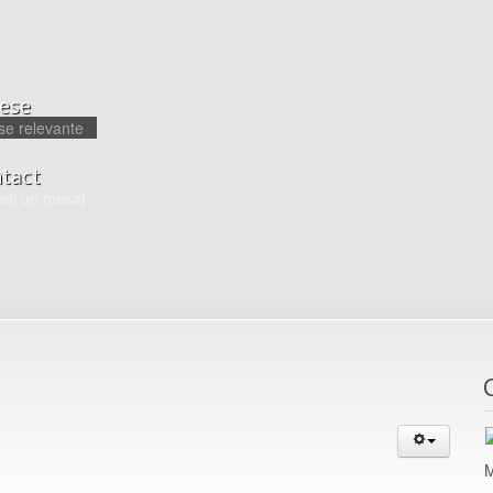
ese
se relevante
tact
teti un mesaj