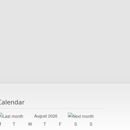
Calendar
August 2026
M
T
W
T
F
S
S