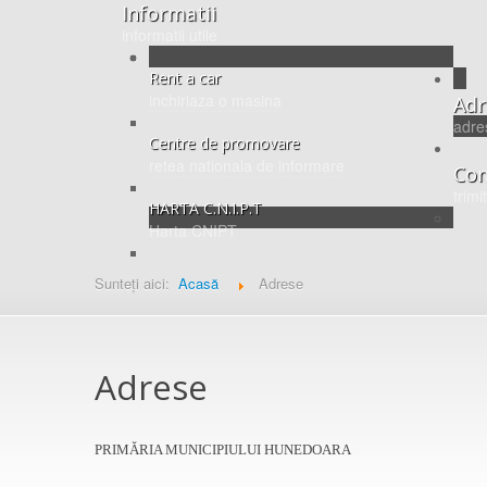
Informatii
informatii utile
Rent a car
inchiriaza o masina
Adr
adre
Centre de promovare
retea nationala de informare
Con
trimi
HARTA C.N.I.P.T
Harta CNIPT
Sunteți aici:
Acasă
Adrese
Adrese
PRIMĂRIA MUNICIPIULUI HUNEDOARA